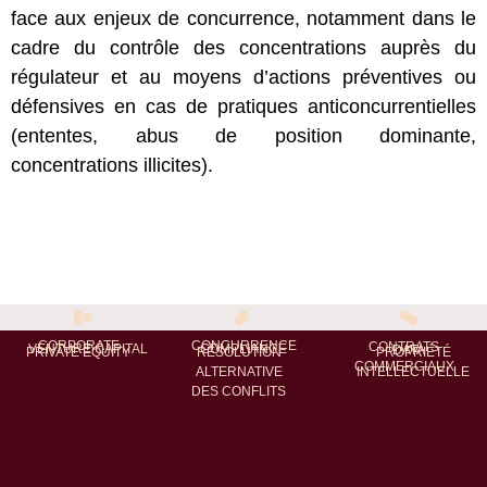
face aux enjeux de concurrence, notamment dans le
cadre du contrôle des concentrations auprès du
régulateur et au moyens d’actions préventives ou
défensives en cas de pratiques anticoncurrentielles
(ententes, abus de position dominante,
concentrations illicites).
CORPORATE
CONCURRENCE
CONTRATS
COMPLIANCE
VENTURE CAPITAL
DATA
RÉSOLUTION
PROPRIÉTÉ
PRIVATE EQUITY
COMMERCIAUX
ALTERNATIVE
INTELLECTUELLE
DES CONFLITS